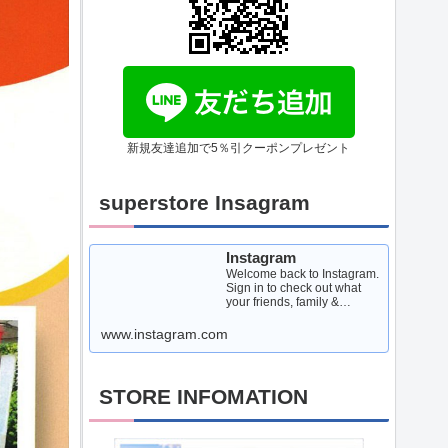
新規友達追加で5％引クーポンプレゼント
superstore Insagram
Instagram
Welcome back to Instagram.
Sign in to check out what
your friends, family &
interests have been
capturing & sharing arou...
www.instagram.com
STORE INFOMATION