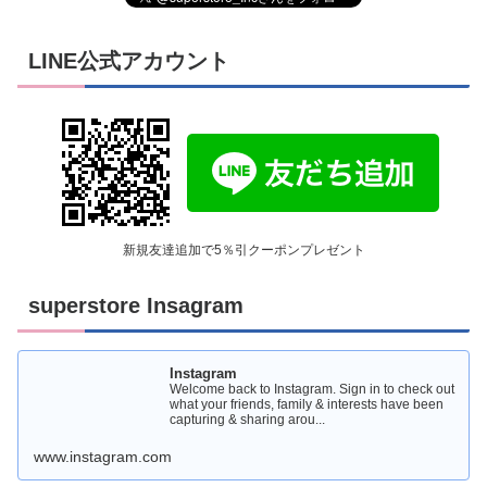
LINE公式アカウント
新規友達追加で5％引クーポンプレゼント
superstore Insagram
Instagram
Welcome back to Instagram. Sign in to check out
what your friends, family & interests have been
capturing & sharing arou...
www.instagram.com