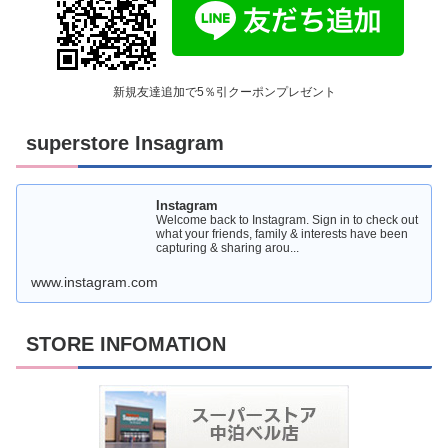
新規友達追加で5％引クーポンプレゼント
superstore Insagram
Instagram
Welcome back to Instagram. Sign in to check out
what your friends, family & interests have been
capturing & sharing arou...
www.instagram.com
STORE INFOMATION