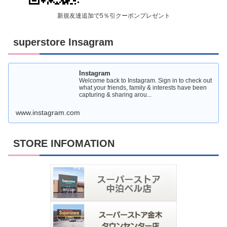
新規友達追加で5％引クーポンプレゼント
superstore Insagram
Instagram
Welcome back to Instagram. Sign in to check out
what your friends, family & interests have been
capturing & sharing arou...
www.instagram.com
STORE INFOMATION