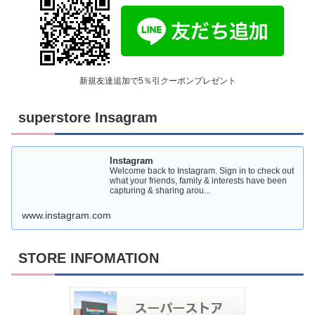
新規友達追加で5％引クーポンプレゼント
superstore Insagram
Instagram
Welcome back to Instagram. Sign in to check out
what your friends, family & interests have been
capturing & sharing arou...
www.instagram.com
STORE INFOMATION