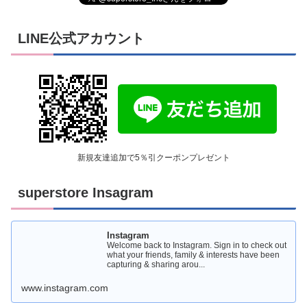
LINE公式アカウント
新規友達追加で5％引クーポンプレゼント
superstore Insagram
Instagram
Welcome back to Instagram. Sign in to check out
what your friends, family & interests have been
capturing & sharing arou...
www.instagram.com