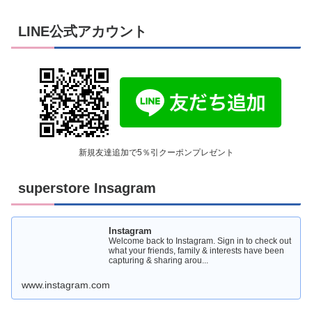
LINE公式アカウント
新規友達追加で5％引クーポンプレゼント
superstore Insagram
Instagram
Welcome back to Instagram. Sign in to check out
what your friends, family & interests have been
capturing & sharing arou...
www.instagram.com