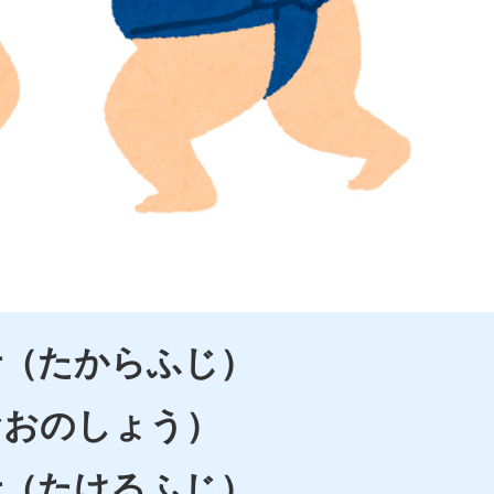
士（たからふじ）
おおのしょう）
士（たけるふじ）