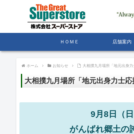
ＨＯＭＥ
店舗案内
ホーム
お知らせ
大相撲九月場所「地元出身力
大相撲九月場所「地元出身力士応
9月8日（
がんばれ郷土の