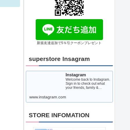
新規友達追加で5％引クーポンプレゼント
superstore Insagram
Instagram
Welcome back to Instagram.
Sign in to check out what
your friends, family &
interests have been
capturing & sharing arou...
www.instagram.com
STORE INFOMATION