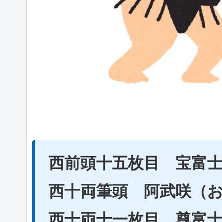
西前頭十五枚目 宝富
西十両筆頭 阿武咲（
西十両十一枚目 尊富