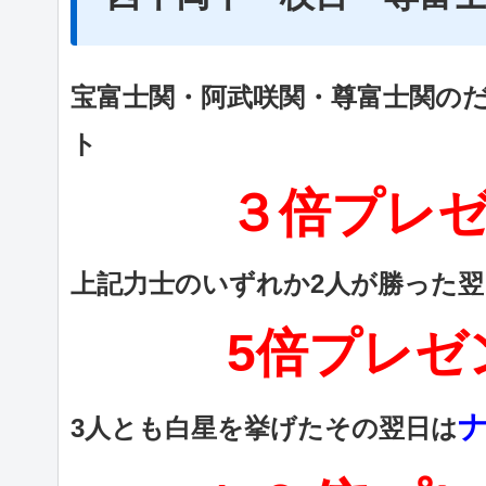
宝富士関・阿武咲関・尊富士関の
ト
３倍プレゼン
上記力士のいずれか2人が勝った
5倍プレゼン
3人とも白星を挙げたその翌日は