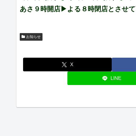
あさ９時開店▶よる８時閉店とさせて
お知らせ
X
LINE