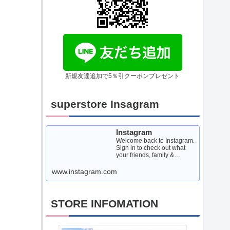
新規友達追加で5％引クーポンプレゼント
superstore Insagram
Instagram
Welcome back to Instagram.
Sign in to check out what
your friends, family &
interests have been
capturing & sharing arou...
www.instagram.com
STORE INFOMATION