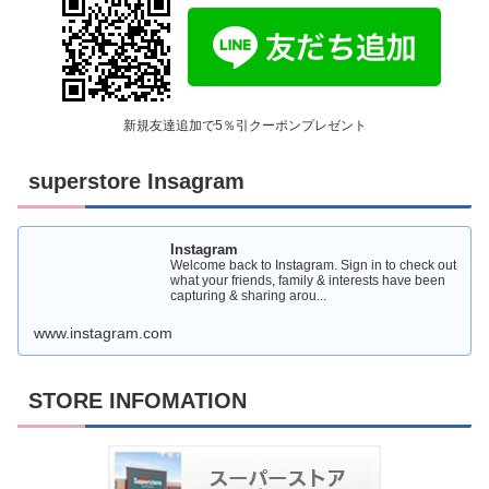
新規友達追加で5％引クーポンプレゼント
superstore Insagram
Instagram
Welcome back to Instagram. Sign in to check out
what your friends, family & interests have been
capturing & sharing arou...
www.instagram.com
STORE INFOMATION