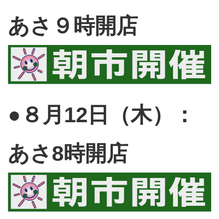
あさ９時開店
●８月12日（木）：
あさ8時開店