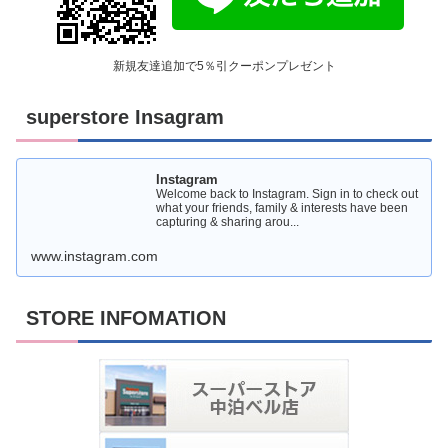
新規友達追加で5％引クーポンプレゼント
superstore Insagram
Instagram
Welcome back to Instagram. Sign in to check out
what your friends, family & interests have been
capturing & sharing arou...
www.instagram.com
STORE INFOMATION