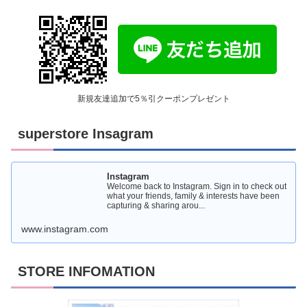
新規友達追加で5％引クーポンプレゼント
superstore Insagram
Instagram
Welcome back to Instagram. Sign in to check out
what your friends, family & interests have been
capturing & sharing arou...
www.instagram.com
STORE INFOMATION